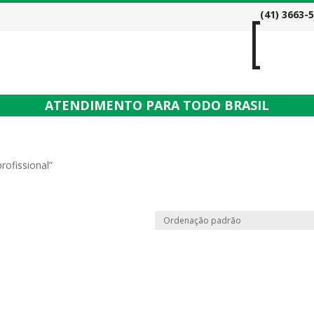

(41) 3663-
ipamentos
Lavadoras
Peças
Polidoras
Contato
ATENDIMENTO PARA TODO BRASIL
rofissional”