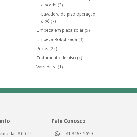
a bordo
(3)
Lavadora de piso operação
a pé
(7)
Limpeza em placa solar
(5)
Limpeza Robotizada
(3)
Peças
(25)
Tratamento de piso
(4)
Varredeira
(1)
ento
Fale Conosco
exta das 8:00 às
41 3663-5059
